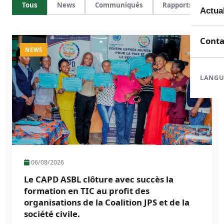
Tous
News
Communiqués
Rapports
Mem
Toute
Actua
Doma
En c
Nouve
Conta
NEWS
Orga
Réali
Com
LANGU
Form
Rapp
06/08/2026
Le CAPD ASBL clôture avec succès la
formation en TIC au profit des
organisations de la Coalition JPS et de la
société civile.