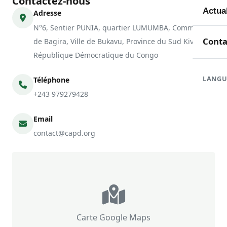
Contactez-nous
Mem
Toute
Actua
Adresse
N°6, Sentier PUNIA, quartier LUMUMBA, Commune
Doma
En c
Nouve
Conta
de Bagira, Ville de Bukavu, Province du Sud Kivu,
République Démocratique du Congo
Orga
Réali
Com
LANGU
Téléphone
Form
Rapp
+243 979279428
Email
contact@capd.org
Carte Google Maps