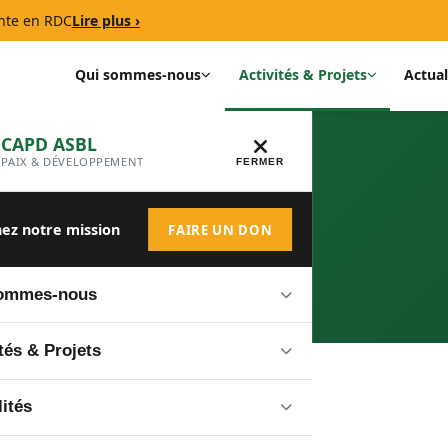
nte en RDC
Lire plus ›
Qui sommes-nous
Activités & Projets
Actual
CAPD ASBL
PAIX & DÉVELOPPEMENT
FERMER
ojets
ez notre mission
FAIRE UN DON
sommes-nous
 Vision
tés & Projets
bres
s les activités
lités
Programme
Projets