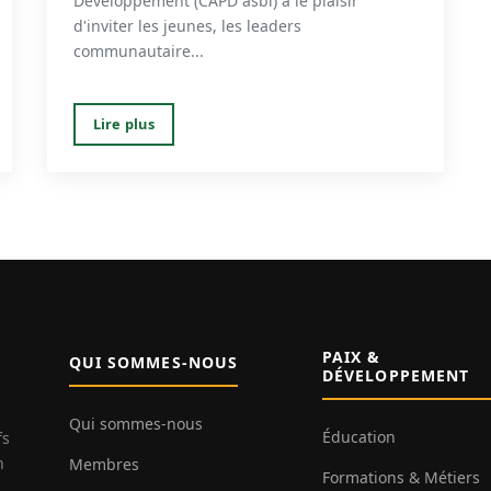
Développement (CAPD asbl) a le plaisir
d'inviter les jeunes, les leaders
communautaire...
Lire plus
PAIX &
QUI SOMMES-NOUS
DÉVELOPPEMENT
Qui sommes-nous
Éducation
fs
n
Membres
Formations & Métiers