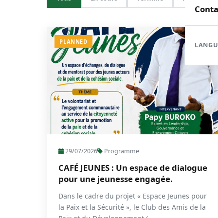
Doma
En c
Nouve
Conta
Orga
Réali
Com
PLANNED
LANGU
Form
Rapp
29/07/2026
Programme
CAFÉ JEUNES : Un espace de dialogue
pour une jeunesse engagée.
Dans le cadre du projet « Espace Jeunes pour
la Paix et la Sécurité », le Club des Amis de la