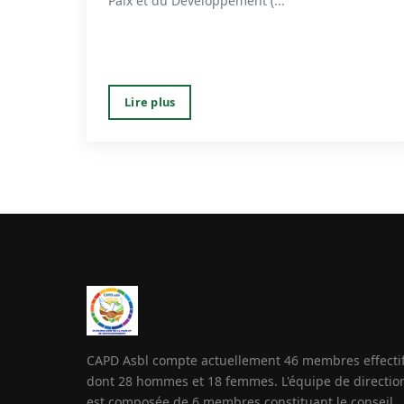
Paix et du Développement (...
Lire plus
CAPD Asbl compte actuellement 46 membres effecti
dont 28 hommes et 18 femmes. L'équipe de directio
est composée de 6 membres constituant le conseil