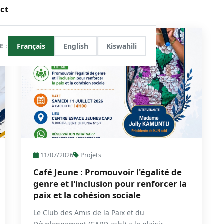
ines d'intervention
ours
lles & Histoires
ct
nes de gestion
sés
muniqués
COMPLETED
E :
Français
English
Kiswahili
ations
orts
11/07/2026
Projets
Café Jeune : Promouvoir l'égalité de
genre et l'inclusion pour renforcer la
paix et la cohésion sociale
Le Club des Amis de la Paix et du