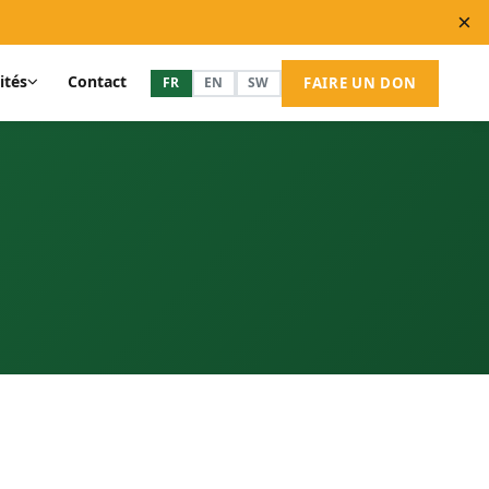
×
ités
Contact
FR
EN
SW
FAIRE UN DON