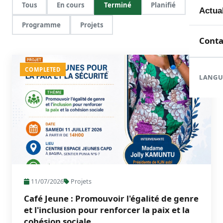
Tous
En cours
Terminé
Planifié
Mem
Toute
Actua
Programme
Projets
Doma
En c
Nouve
Conta
Orga
Réali
Com
COMPLETED
LANGU
Form
Rapp
11/07/2026
Projets
Café Jeune : Promouvoir l'égalité de genre
et l'inclusion pour renforcer la paix et la
cohésion sociale