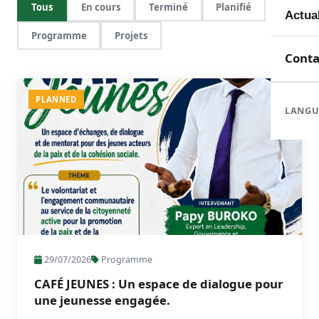
Tous
En cours
Terminé
Planifié
Mem
Toute
Actua
Programme
Projets
Doma
En c
Nouve
Conta
Orga
Réali
Com
PLANNED
LANGU
Form
Rapp
29/07/2026
Programme
CAFÉ JEUNES : Un espace de dialogue pour
une jeunesse engagée.